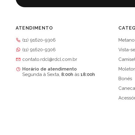
ATENDIMENTO
CATEG
(11) 91620-9306
Metanoi
(11) 91620-9306
Vista-s
contato.rdcl@rdcl.com.br
Camise
Horário de atendimento
Moleto
Segunda à Sexta,
8:00h
às
18:00h
Bonés
Caneca
Acessór