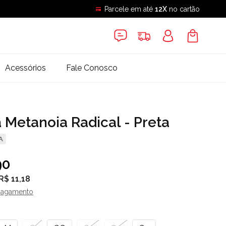
Parcele em até
12X
no cartão
Acessórios
Fale Conosco
 Metanoia Radical - Preta
A
90
R$ 11,18
pagamento