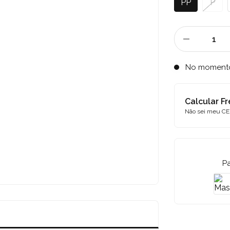
PP
P
No moment
Calcular Fr
Não sei meu CE
P
o