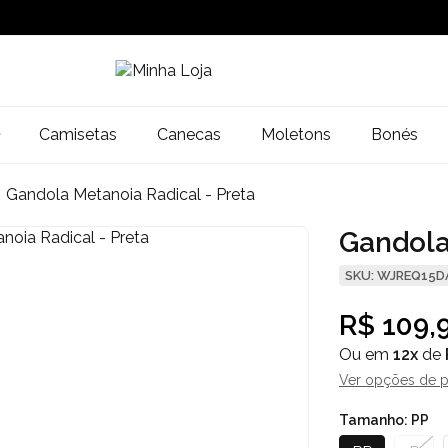
Camisetas
Canecas
Moletons
Bonés
Gandola Metanoia Radical - Preta
Gandola
SKU: WJREQ15D
R$ 109,
Ou em
12x
de
Ver opções de 
Tamanho:
PP