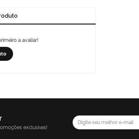
roduto
imeiro a avaliar!
uto
r
romoções exclusivas!