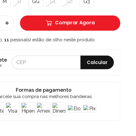
M
G
GG
G1
G2
G3
Comprar Agora
o,
11
pessoa(s) estão de olho neste produto.
ete
Calcular
P
Formas de pagamento
arcele sua compra nas melhores bandeiras