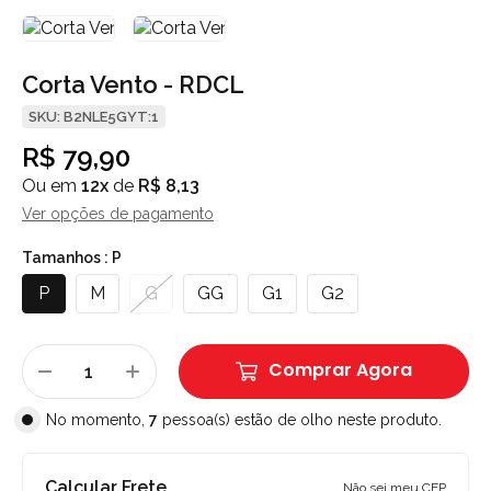
Corta Vento - RDCL
SKU: B2NLE5GYT:1
R$ 79,90
Ou em
12x
de
R$ 8,13
Ver opções de pagamento
Tamanhos :
P
P
M
G
GG
G1
G2
Comprar Agora
No momento,
7
pessoa(s) estão de olho neste produto.
Calcular Frete
Não sei meu CEP