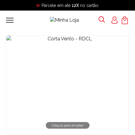
Parcele em até
12X
no cartão
Clique para ampliar