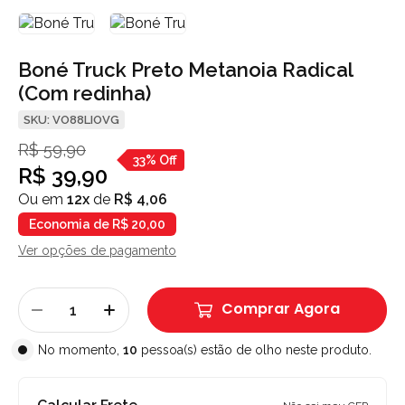
Boné Truck Preto Metanoia Radical
(Com redinha)
SKU: VO88LIOVG
R$ 59,90
33% Off
R$ 39,90
Ou em
12x
de
R$ 4,06
Economia de R$ 20,00
Ver opções de pagamento
Comprar Agora
No momento,
10
pessoa(s) estão de olho neste produto.