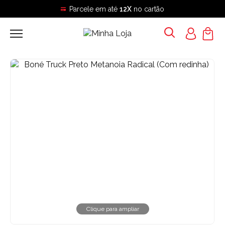
Parcele em até
12X
no cartão
Clique para ampliar