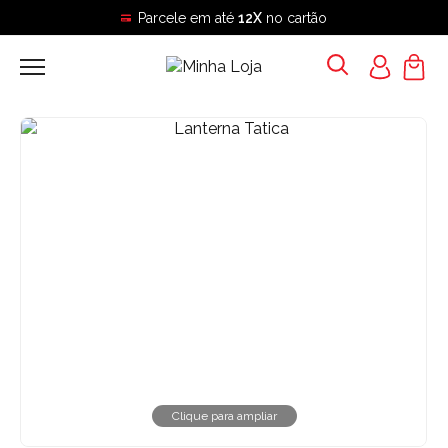
Parcele em até
12X
no cartão
Clique para ampliar